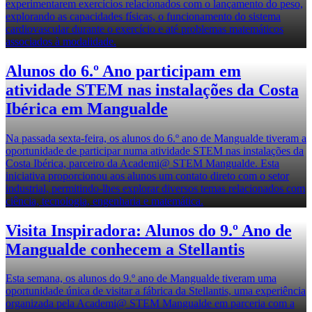
experimentarem exercícios relacionados com o lançamento do peso,
explorando as capacidades físicas, o funcionamento do sistema
cardiovascular durante o exercício e até problemas matemáticos
associados à modalidade.
Alunos do 6.º Ano participam em
atividade STEM nas instalações da Costa
Ibérica em Mangualde
Na passada sexta-feira, os alunos do 6.º ano de Mangualde tiveram a
oportunidade de participar numa atividade STEM nas instalações da
Costa Ibérica, parceiro da Academi@ STEM Mangualde. Esta
iniciativa proporcionou aos alunos um contato direto com o setor
industrial, permitindo-lhes explorar diversos temas relacionados com
ciência, tecnologia, engenharia e matemática.
Visita Inspiradora: Alunos do 9.º Ano de
Mangualde conhecem a Stellantis
Esta semana, os alunos do 9.º ano de Mangualde tiveram uma
oportunidade única de visitar a fábrica da Stellantis, uma experiência
organizada pela Academi@ STEM Mangualde em parceria com a