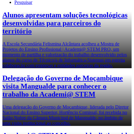
Pesquisar
Alunos apresentam soluções tecnológicas
desenvolvidas para parceiros do
território
A Escola Secundária Felismina Alcântara acolheu a Mostra de
Projetos do Ensino Profissional | Academi@ STEM PRO, um
momento de partilha e valorização do trabalho desenvolvido pelos
alunos do curso de Técnico/a de Informática-Sistemas em estreita
colaboração com empresas e entidades parceiras da região.
Delegação do Governo de Moçambique
visita Mangualde para conhecer o
trabalho da Academi@ STEM
Uma delegação do Governo de Moçambique, liderada pelo Diretor
Nacional do Ensino Superior, Hortêncio Comissal, foi recebida no
Salão Nobre da Câmara Municipal de Mangualde, no âmbito de
uma visita institucional ao concelho.