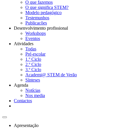
O que fazemos
O que significa STEM?
Modelo pedagógico
Testemunhos
Publicações
Desenvolvimento profissional
Workshops
Eventos
Atividades
Todas
Pré-escolar
1.º Ciclo
2.º Ciclo
3.º Ciclo
Academi@ STEM de Verão
Sínteses
Agenda
Notícias
Nos media
Contactos
Apresentação