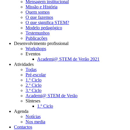
Mensagem institucional
Missão e História
Quem somos
O que fazemos
O que significa STEM?
Modelo pedagógico
Testemunhos
Publicações
Desenvolvimento profissional
Workshops
Eventos
Academi@ STEM de Verão 2021
Atividades
Todas
Pré-escolar
1.º Ciclo
2.º Ciclo
3.º Ciclo
Academi@ STEM de Verão
Sínteses
1.º Ciclo
Agenda
Notícias
Nos media
Contactos