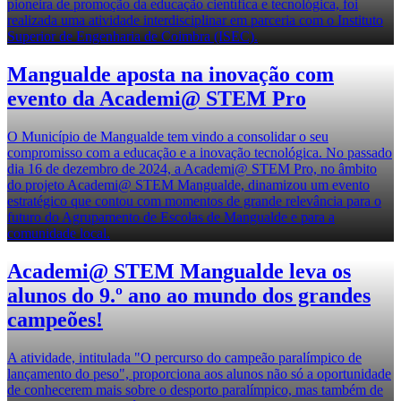
pioneira de promoção da educação científica e tecnológica, foi
realizada uma atividade interdisciplinar em parceria com o Instituto
Superior de Engenharia de Coimbra (ISEC).
Mangualde aposta na inovação com
evento da Academi@ STEM Pro
O Município de Mangualde tem vindo a consolidar o seu
compromisso com a educação e a inovação tecnológica. No passado
dia 16 de dezembro de 2024, a Academi@ STEM Pro, no âmbito
do projeto Academi@ STEM Mangualde, dinamizou um evento
estratégico que contou com momentos de grande relevância para o
futuro do Agrupamento de Escolas de Mangualde e para a
comunidade local.
Academi@ STEM Mangualde leva os
alunos do 9.º ano ao mundo dos grandes
campeões!
A atividade, intitulada "O percurso do campeão paralímpico de
lançamento do peso", proporciona aos alunos não só a oportunidade
de conhecerem mais sobre o desporto paralímpico, mas também de