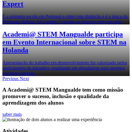
Expert
É a primeira escola em Portugal a obter esta distinção e é a única da
Península Ibérica. Só existem 7 escolas na Europa com este selo.
Academi@ STEM Mangualde participa
em Evento Internacional sobre STEM na
Holanda
Apresentação do trabalho em desenvolvimento foi valorizado pelos
participantes da iniciativa, resultando em abordagens para projetos
conjuntos futuros.
Previous
Next
A Academi@ STEM Mangualde tem como missão
promover o sucesso, inclusão e qualidade da
aprendizagem dos alunos
saber mais
Atividades