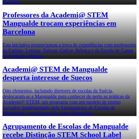
Stellantis.
Professores da Academi@ STEM
Mangualde trocam experiências em
Barcelona
Esta iniciativa proporcionou a troca de experiências com professores
da Estónia, Letónia, Taiwan, Grécia, Bélgica e da Escola de Canas
de Senhorim (Nelas).
Academi@ STEM de Mangualde
desperta interesse de Suecos
Oito elementos, incluindo diretores de escolas da Suécia,
deslocaram-se a Mangualde para conhecer de perto as práticas da
Academi@ STEM, um programa com um modelo de ensino
inovador, implementado pelo Agrupamento de Escolas de
Mangualde, em colaboração com o Município.
Agrupamento de Escolas de Mangualde
recebe Distinção STEM School Label