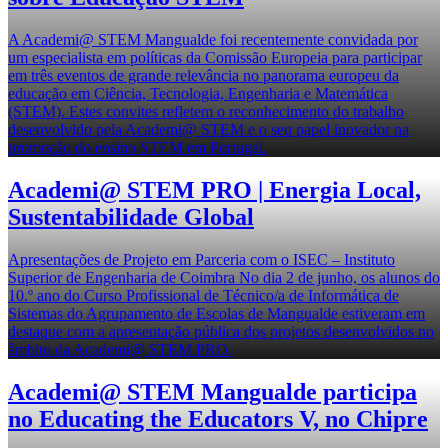
A Academi@ STEM Mangualde foi recentemente convidada por
um especialista em políticas da Comissão Europeia para participar
em três eventos de grande relevância no panorama europeu da
educação em Ciência, Tecnologia, Engenharia e Matemática
(STEM). Estes convites refletem o reconhecimento do trabalho
desenvolvido pela Academi@ STEM e o seu papel inovador na
promoção do ensino STEM em Portugal.
Academi@ STEM PRO | Energia Local,
Sustentabilidade Global
Apresentações de Projeto em Parceria com o ISEC – Instituto
Superior de Engenharia de Coimbra No dia 2 de junho, os alunos do
10.º ano do Curso Profissional de Técnico/a de Informática de
Sistemas do Agrupamento de Escolas de Mangualde estiveram em
destaque com a apresentação pública dos projetos desenvolvidos no
âmbito da Academi@ STEM PRO.
Academi@ STEM Mangualde participa
no Educating the Educators V, no Chipre