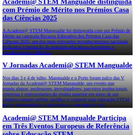
Academi@ STEM Mangualde distinguida
com Prémio de Mérito nos Prémios Casa
das Ciências 2025
A Academi@ STEM Mangualde foi distinguida com um Prémio de
Mérito na categoria Recurso Educativo dos Prémios Casa das
Ciências 2025, um dos mais relevantes reconhecimentos nacionais
dedicados à produção de materiais educativos inovadores e
cientificamente validados.
V Jornadas Academi@ STEM Mangualde
Nos dias 3 e 4 de julho, Mangualde e o Porto foram palco das V
Jornadas da Academi@ STEM Mangualde, um evento que
reuniu alunos, professores, investigadores, parceiros institucionais,
empresas e representantes do ensino superior em torno de um
objetivo comum: refletir, partilhar e construir uma educação STEM
mais contextualizada, colaborativa e com impacto real.
Academi@ STEM Mangualde Participa
em Três Eventos Europeus de Referência
sobre Educação STEM