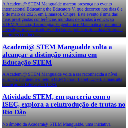
A Academi@ STEM Mangualde marcou presença no evento
internacional Educating the Educators V, que decorreu nos dias 8 e
9 de maio de 2025, em Limassol, Chipre. Este evento é uma das
mais prestigiadas conferências mundiais dedicadas à educação
STEM (Ciência, Tecnologia, Engenharia e Matemática), reunindo
investigadores, educadores e decisores políticos de toda a Europa e
de outros continentes.
Academi@ STEM Mangualde volta a
alcançar a distinção máxima em
Educação STEM
A Academi@ STEM Mangualde volta a ser reconhecida a nível
europeu, mantendo o Selo STEM School Label Expert, a mais alta
distinção na Educação STEM.
Atividade STEM, em parceria com o
ISEC, explora a reintrodução de trutas no
Rio Dão
No âmbito da Academi@ STEM Mangualde, uma iniciativa