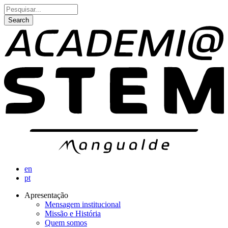
Skip
Search
to
main
content
en
pt
Apresentação
Mensagem institucional
Navegação
Missão e História
principal
Quem somos