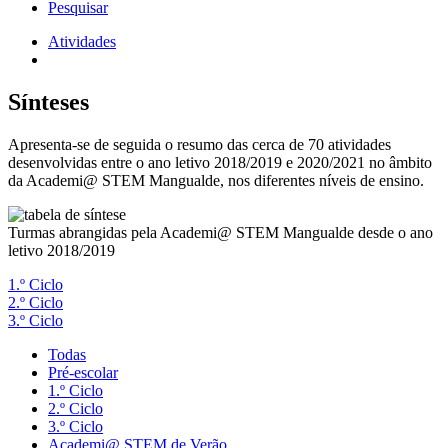
Pesquisar
Atividades
Navegação
estrutural
Sínteses
Apresenta-se de seguida o resumo das cerca de 70 atividades
desenvolvidas entre o ano letivo 2018/2019 e 2020/2021 no âmbito
da Academi@ STEM Mangualde, nos diferentes níveis de ensino.
Image
Turmas abrangidas pela Academi@ STEM Mangualde desde o ano
letivo 2018/2019
1.º Ciclo
2.º Ciclo
3.º Ciclo
Todas
Pré-escolar
1.º Ciclo
2.º Ciclo
3.º Ciclo
Academi@ STEM de Verão