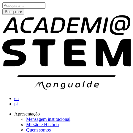
Passar
Pesquisar
para
o
conteúdo
principal
en
pt
Apresentação
Mensagem institucional
Navegação
Missão e História
principal
Quem somos