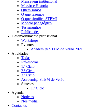
Mensagem institucional
Missão e História
Quem somos
O que fazemos
O que significa STEM?
Modelo pedagógico
Testemunhos
Publicações
Desenvolvimento profissional
Workshops
Eventos
Academi@ STEM de Verão 2021
Atividades
Todas
Pré-escolar
1.º Ciclo
2.º Ciclo
3.º Ciclo
Academi@ STEM de Verão
Sínteses
1.º Ciclo
Agenda
Notícias
Nos media
Contactos