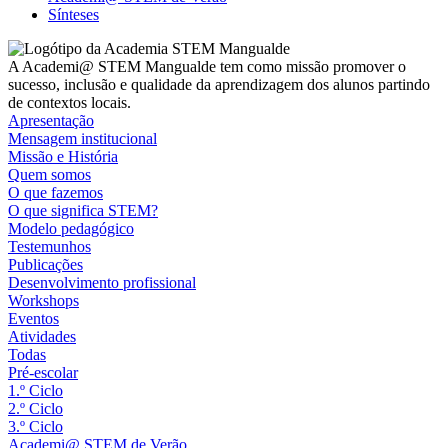
Sínteses
A Academi@ STEM Mangualde tem como missão promover o
sucesso, inclusão e qualidade da aprendizagem dos alunos partindo
de contextos locais.
Apresentação
Mensagem institucional
Missão e História
Quem somos
O que fazemos
O que significa STEM?
Modelo pedagógico
Testemunhos
Publicações
Desenvolvimento profissional
Workshops
Eventos
Atividades
Todas
Pré-escolar
1.º Ciclo
2.º Ciclo
3.º Ciclo
Academi@ STEM de Verão