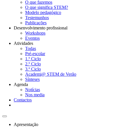
O que fazemos
O que significa STEM?
Modelo pedagógico
Testemunhos
Publicações
Desenvolvimento profissional
Workshops
Eventos
Atividades
Todas
Pré-escolar
1.º Ciclo
2.º Ciclo
3.º Ciclo
Academi@ STEM de Verão
Sínteses
Agenda
Notícias
Nos media
Contactos
Apresentação